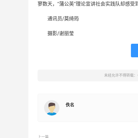
寥数天，“蒲公英”理论宣讲社会实践队却感受
通讯员/莫绮筠
摄影/谢丽莹
未经允许不得转载：
佚名
上一篇