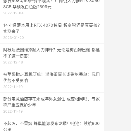
想要4080/90降价不现实！厂商仍大力推RTX 3060
8GB 华硕发白色版2599元
2022-12-04
14寸轻薄本用上RTX 4070独显 智商税还是真硬核?
实测来了
2023-01-20
阿根廷法国谁捧起大力神杯？无论是梅西姆巴佩 都逃
不了这一伤害！
2022-12-18
被苹果撤走耳机订单！鸿海董事长谈歌尔丢单：我们
优势不受影响
2022-11-10
部分电竞酒店存在未成年男女混住 成变相网吧：专家
称严重应保护少年
2022-11-19
不起火、不冒烟 蜂巢能源发布龙鳞甲电池：续航800
公里