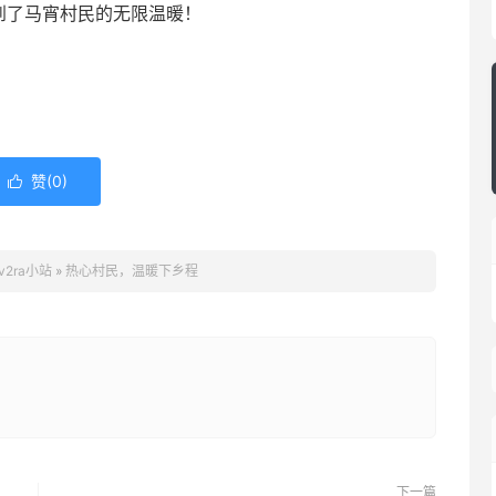
到了马宵村民的无限温暖！
赞(
0
)

v2ra小站
»
热心村民，温暖下乡程
下一篇