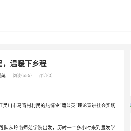
民，温暖下乡程
随笔
阅读(555)
评论(0)
吴川市马宵村村民的热情令“蒲公英”理论宣讲社会实践
实践队从岭南师范学院出发，历时一个多小时来到显发学