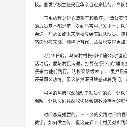
校。显发学校主任吴亚华亲自过来接待，令队
下乡旅程总是充满艰辛和收获。“蒲公英”
的成员基本都是第一次到马宵村显发小学，队
会送一些蔬菜或米来学校交给实践队队员。随
猪肉也被叉烧、烧鸭所替代，蔬菜也变得更加
7月19日晚，马宵村村长得知“蒲公英”理论
活动后，便与村民沟通，打算在“蒲公英”理
餐来给他们践行。队长梁翠香表示，“虽然已
还是那么热情，但这依然深深地感动着我们，
村民的热情深深触动了队员们的心，让队员
温暖，让队员们猛然深切体会到教师神圣的职
时间总是短暂的，三下乡的实践时间将要过
教学，如何做宣传，但这些都不比村民对实践