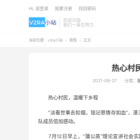
Hi, 请登录
我要注册
找回密码
欢迎光临
我们一直在努力
当前位置：
v2ra小站
随笔
正文


热心村
2021-08-27
分类：
热心村民，温暖下乡程
“淡看世事去如烟，铭记恩情存如血”，湛江
队成员倍加感动。
7月12日早上，“蒲公英”理论宣讲社会