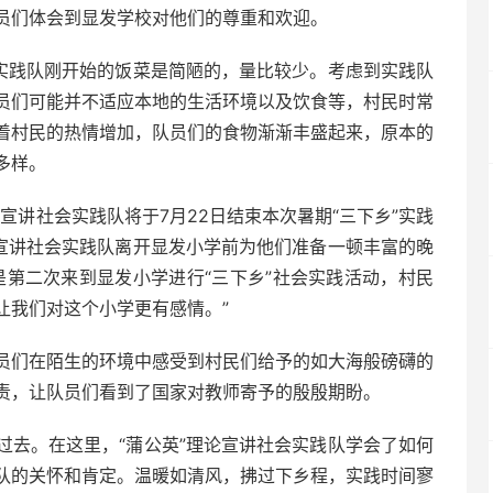
员们体会到显发学校对他们的尊重和欢迎。
实践队刚开始的饭菜是简陋的，量比较少。考虑到实践队
员们可能并不适应本地的生活环境以及饮食等，村民时常
着村民的热情增加，队员们的食物渐渐丰盛起来，原本的
多样。
宣讲社会实践队将于7月22日结束本次暑期“三下乡”实践
论宣讲社会实践队离开显发小学前为他们准备一顿丰富的晚
是第二次来到显发小学进行“三下乡”社会实践活动，村民
让我们对这个小学更有感情。”
们在陌生的环境中感受到村民们给予的如大海般磅礴的
责，让队员们看到了国家对教师寄予的殷殷期盼。
去。在这里，“蒲公英”理论宣讲社会实践队学会了如何
队的关怀和肯定。温暖如清风，拂过下乡程，实践时间寥