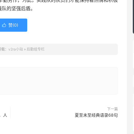
辛勤劳作，为此，实践队的队员们才能保持着热情和积极
践队的坚强后盾。
赞(
0
)

转载：
v2ra小站
»
后勤组专栏
下一篇
，人
夏至未至经典语录68句