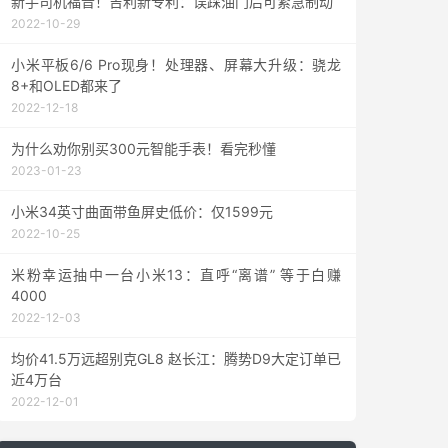
新手司机福音！吉利新专利：误踩油门后可紧急制动
2022-10-29
小米平板6/6 Pro现身！处理器、屏幕大升级：骁龙
8+和OLED都来了
2022-12-18
为什么劝你别买300元智能手表！看完秒懂
2023-01-23
小米34英寸曲面带鱼屏史低价：仅1599元
2022-10-25
米粉幸运抽中一台小米13：直呼“离谱” 等于白赚
4000
2022-12-03
均价41.5万远超别克GL8 赵长江：腾势D9大定订单已
近4万台
2022-12-01