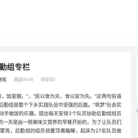
勤组专栏
随笔
阅读(614)
评论(0)
，饭是钢。”、“民以食为天，食以安为先。”这两句俗语
后勤组是整个下乡实践队伍中坚强的后盾。“筑梦”社会实
动手做饭的乐趣，提出每天安排2个队员协助后勤组组员
的一天是由一顿美味又营养的早餐开始的，为了让队员们
蒙亮，后勤组的组员就要顶着瞌睡，起床为27名队员做