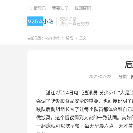
Hi, 请登录
我要注册
找回密码
欢迎光临
我们一直在努力
当前位置：
v2ra小站
随笔
正文


后
2021-07-22
分类：
湛江7月24日电（通讯员 黄少芬）“人是铁
强调了吃饭和食品安全的重要，也间接说明了
践队后勤组组长为了让每个队员都体会到自己
做饭菜，这个提议得到大家的一致认同。美好
一起床就可以吃早餐，每天早晨六点，天才蒙