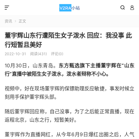



资讯
正文

董宇辉山东行遭陌生女子泼水 回应：我没事 此
行短暂且美好
2022-10-31
阅读(431)
评论(0)
10月30日，山东青岛。
东方甄选旗下主播董宇辉在“山东
行”直播中被陌生女子泼水，泼水者辩称不小心。
视频中，好在现场董宇辉的保镖助理反应敏捷，事发时候立
刻用手保护董宇辉头部。
随后董宇辉回应称，自己没事，为了之后能正常直播，现在
返程北京，山东之行，短暂美好。
董宇辉作为直播网红，从今年6月9日爆红出圈之后，人气