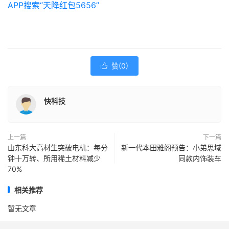
APP搜索“天降红包5656”
赞(
0
)

快科技
上一篇
下一篇
山东科大高材生突破电机：每分
新一代本田雅阁预告：小弟思域
钟十万转、所用稀土材料减少
同款内饰装车
70%
相关推荐
暂无文章