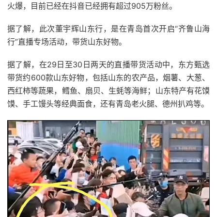
火爆，目前已经在抖音已经拥有超过905万粉丝。
据了解，此次董宇辉山东行，是在青岛首次开启“齐鲁山海
行”直播专场活动，带货山东好物。
据了解，在29日至30日两天的直播带货活动中，东方甄选
带货约600款山东好物，包括山东的农产品，烟薯、大葱、
西红柿等蔬果，鳕鱼、扇贝、生蚝等海鲜；山东特产有花馍
馍、手工馒头等经典面食，还有青岛老火腿、德州扒鸡等。