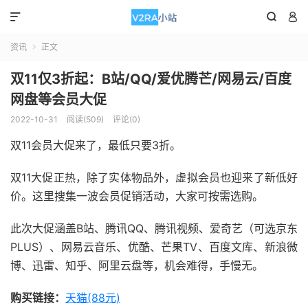



资讯
正文

双11仅3折起：B站/QQ/爱优腾芒/网易云/百度
网盘等会员大促
2022-10-31
阅读(509)
评论(0)
双11会员大促来了，最低只要3折。
双11大促正热，除了实体物品外，虚拟会员也迎来了新低好
价。这里搜集一波会员促销活动，大家可按需选购。
此次大促涵盖B站、腾讯QQ、腾讯视频、爱奇艺（可选京东
PLUS）、网易云音乐、优酷、芒果TV、百度文库、新浪微
博、迅雷、知乎、阿里云盘等，机会难得，手慢无。
购买链接：
天猫(88元)