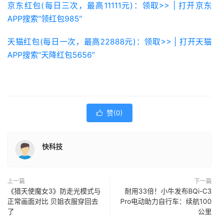
京东红包(每日三次，最高11111元)：领取>> | 打开京东
APP搜索“领红包985”
天猫红包(每日一次，最高22888元)：领取>> | 打开天猫
APP搜索“天降红包5656”
赞(
0
)

快科技
上一篇
下一篇
《猎天使魔女3》防走光模式与
耐用33倍！小牛发布BQi-C3
正常画面对比 贝姐衣服穿回去
Pro电动助力自行车：续航100
了
公里