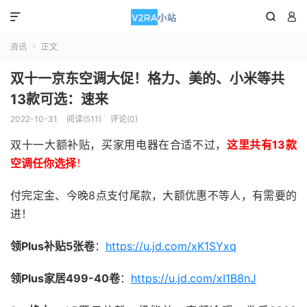



资讯
正文

双十一京东空调大促！格力、美的、小米等共
13款可选：速来
2022-10-31
阅读(511)
评论(0)
双十一大额补贴，买家用电器在合适不过，
这里共有13款
空调任你选择
！
付完定金、今晚8点支付尾款，大额优惠不等人，有需要的
进！
领Plus补贴5张卷
：
https://u.jd.com/xK1SYxq
领Plus家居499-40卷
：
https://u.jd.com/xI1B8nJ