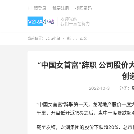
Hi, 请登录
我要注册
找回密码
欢迎光临
我们一直在努力
当前位置：
v2ra小站
资讯
正文


“中国女首富”辞职 公司股价
创
2022-10-31
分类：
“中国女首富”辞职第一天，龙湖地产股价一度大
千里，开盘低开近15%之后，盘中一度暴跌超
截至发稿，龙湖集团的股价下跌超20%，总市值