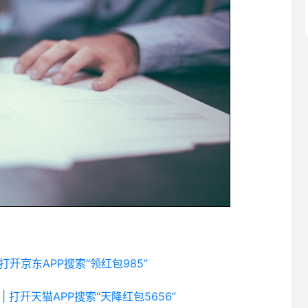
 打开京东APP搜索“领红包985”
| 打开天猫APP搜索“天降红包5656”