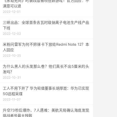
《永劫无间》时装改版被喷低龄游戏！官方回应：不
满意可以退
2022-12-01
三峡出品：全球首条吉瓦时级钠离子电池生产线产品
下线
2022-12-02
米粉问雷军为何不把徕卡下放给Redmi Note 12？本
人回应
2022-10-25
为什么黑人的头发那么卷？他们真长不出5厘米的头
发吗？
2022-10-31
工人不用下井了 华为轮值董事长胡厚崑：华为已实现
5G远程采煤
2022-11-07
升空73秒后爆炸、7人遇难：美航天局确认海底发现
挑战者号最大残骸