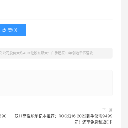
赞(
0
)

职 公司股价大跌40%让股东赔大：白手起家10年创造千亿营收
下一篇
390
双11高性能笔记本推荐：ROG幻16 2022到手仅需9499
元！还享免息和返E卡