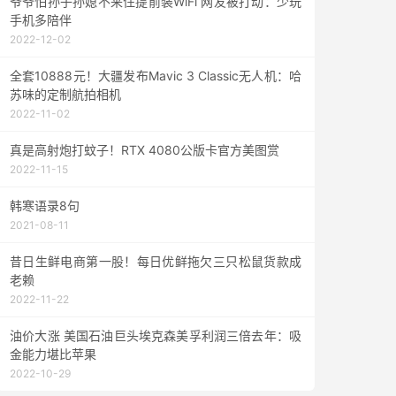
爷爷怕孙子孙媳不来住提前装WiFi 网友被打动：少玩
手机多陪伴
2022-12-02
全套10888元！大疆发布Mavic 3 Classic无人机：哈
苏味的定制航拍相机
2022-11-02
真是高射炮打蚊子！RTX 4080公版卡官方美图赏
2022-11-15
韩寒语录8句
2021-08-11
昔日生鲜电商第一股！每日优鲜拖欠三只松鼠货款成
老赖
2022-11-22
油价大涨 美国石油巨头埃克森美孚利润三倍去年：吸
金能力堪比苹果
2022-10-29