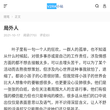



随笔
正文

局外人
2021-10-17
阅读(770)
评论(0)
叶子里有一句一个人的狂欢，一群人的孤单，也不知道
从什么时候起，对很多事亦或是自己的工作责任，涉及情感
方面的都不想去接触太多，可以去埋头苦干，可以为了某个
活动而去熬夜想策划，但涉及内心世界这种事我就怕了，退
缩了。都说小孩子的心思很好猜，但我觉得小孩子的世界会
比大人想象中的要敏感很多，也更要没心没肺很多。他们是
一张张的白纸，会在关注着周围大人的言语行事，他们有极
强的模仿能力但也只是单纯的模仿，很多话从他们的口中说
出仅仅是表面意思以及语气，并不识得深层含义，让人不舒
服的话语却又只能跟自己说她们还只是孩子。