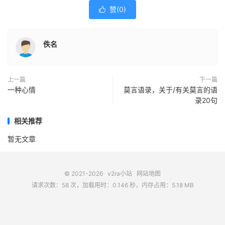
赞(
0
)

佚名
上一篇
下一篇
一种心情
莫言语录，关于/有关莫言的语
录20句
相关推荐
暂无文章
© 2021-2026
v2ra小站
网站地图
请求次数：58 次，加载用时：0.146 秒，内存占用：5.18 MB