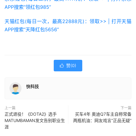
APP搜索“领红包985”
天猫红包(每日一次，最高22888元)：领取>> | 打开天猫
APP搜索“天降红包5656”
赞(
0
)

快科技
上一篇
下一篇
正式退役！《DOTA2》选手
买车4年 奥迪Q7车主自称常备
MATUMBAMAN发文告别职业生
两瓶机油：网友戏言“正品无疑”
涯