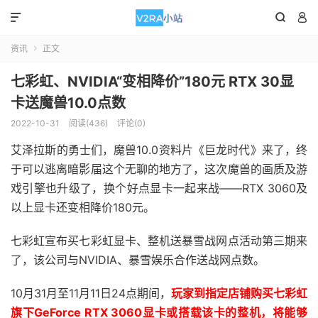



资讯
正文

七彩虹、NVIDIA“变相降价”180元 RTX 30显
卡送魔兽10.0点数
2022-10-31
阅读(436)
评论(0)
艾泽拉斯的勇士们，魔兽10.0资料片《巨龙时代》来了，终
于可以逃离暗影届这个无聊的地方了，这次魔兽的画质及游
戏引擎也升级了，换个好点显卡一起来战——RTX 3060及
以上显卡还变相降价180元。
七彩虹宣布买七彩虹显卡、整机送暴雪战网点活动第三期来
了，该公司与NVIDIA、暴雪娱乐合作送战网点数。
10月31月至11月11日24点期间，
玩家到指定店铺购买七彩虹
旗下GeForce RTX 3060显卡或搭载该卡的整机，将能够