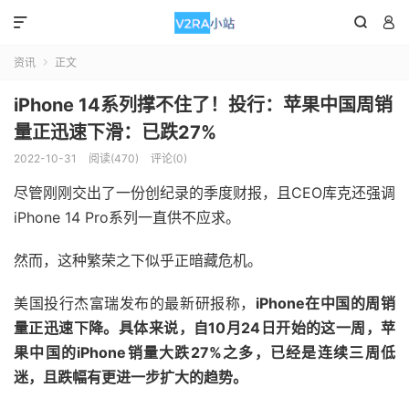



资讯
正文

iPhone 14系列撑不住了！投行：苹果中国周销
量正迅速下滑：已跌27%
2022-10-31
阅读(470)
评论(0)
尽管刚刚交出了一份创纪录的季度财报，且CEO库克还强调
iPhone 14 Pro系列一直供不应求。
然而，这种繁荣之下似乎正暗藏危机。
美国投行杰富瑞发布的最新研报称，
iPhone在中国的周销
量正迅速下降。具体来说，自10月24日开始的这一周，苹
果中国的iPhone销量大跌27%之多，已经是连续三周低
迷，且跌幅有更进一步扩大的趋势。