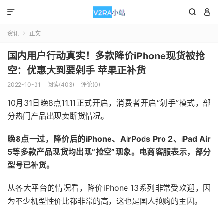



资讯
正文

国内用户行动真实！多款降价iPhone现货被抢
空：优惠大到要剁手 苹果正补货
2022-10-31
阅读(403)
评论(0)
10月31日晚8点11.11正式开启，消费者开启“剁手”模式，部
分热门产品出现卖断货情况。
晚8点一过，降价后的iPhone、AirPods Pro 2、iPad Air
5等多款产品现货均出现“抢空”现象。电商客服表示，部分
型号已补货。
从各大平台的情况看，降价iPhone 13系列非常受欢迎，因
为不少机型性价比都非常的高，这也是国人抢购的主因。