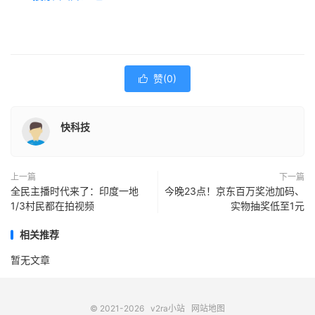
赞(
0
)

快科技
上一篇
下一篇
全民主播时代来了：印度一地
今晚23点！京东百万奖池加码、
1/3村民都在拍视频
实物抽奖低至1元
相关推荐
暂无文章
© 2021-2026
v2ra小站
网站地图