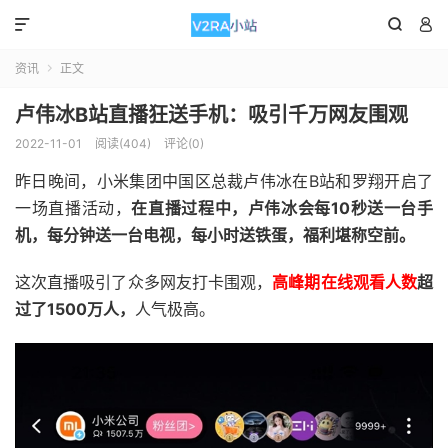



资讯
正文

卢伟冰B站直播狂送手机：吸引千万网友围观
2022-11-01
阅读(404)
评论(0)
昨日晚间，小米集团中国区总裁卢伟冰在B站和罗翔开启了
一场直播活动，
在直播过程中，卢伟冰会每10秒送一台手
机，每分钟送一台电视，每小时送铁蛋，福利堪称空前。
这次直播吸引了众多网友打卡围观，
高峰期在线观看人数
超
过了1500万人，
人气极高。