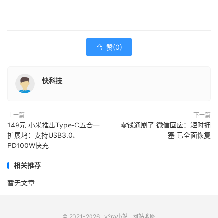
赞(
0
)

快科技
上一篇
下一篇
149元 小米推出Type-C五合一
零钱通崩了 微信回应：短时拥
扩展坞：支持USB3.0、
塞 已全面恢复
PD100W快充
相关推荐
暂无文章
© 2021-2026
v2ra小站
网站地图