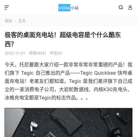



资讯
正文

极客的桌面充电站！超级电容是个什么酷东
西？
2022-11-01
阅读(454)
评论(0)
今天，托尼要跟大家介绍一款非常非常非常重磅的产品！我
们旗下 Tegic 自己推出的产品——Tegic Quickbee 快哔桌
面充电站！老差友们都知道，Tegic 是我们差评旗下自己成
立的一家消费电子公司，大岩蛇数据线、内核K30充电头、
冰格充电宝都是Tegic的标志作品。。。