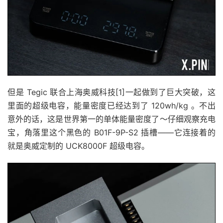
但是 Tegic 联合上海奥威科技[1]一起做到了巨大突破，这
里面的超级电容，能量密度已经达到了 120wh/kg 。不出
意外的话，这是世界第一的单体能量密度了～仔细观察充电
宝，角落里这个黑色的 B01F-9P-S2 插槽——它连接着的
就是奥威定制的 UCK8000F 超级电容。