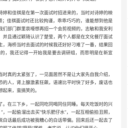
婷和佳祺是在第一次面试时招进来的，当时对诗婷的映
新颖；佳祺面试时还比较拘谨，乖乖巧巧的，谁能想到他是
我们部门群里哀嚎想再招一个会剪视频的，志敏和我安利
，并且通过颖琦认识了楚莹，两个人都是在文化餐厅面试
生，海桥当时去面试的时候我还好好刁难了一番，结果回
定的，我还记得一开始我是要去调研组，而思明是在新宣
时真的太紧张了，一见面居然不是让大家先自我介绍，
恐的人，肾上腺激素狂飙，语速比平时快了好多，废话也
想起来，蛮搞笑的。
。在三下乡，一起同吃同喝同住同睡。每天吃饭时的兴
”，一起偷溜出去买“快乐肥仔水”，一起互相偷拍丑照，
说白话最后成功被我糟心的白话带偏。回来后还一起去了