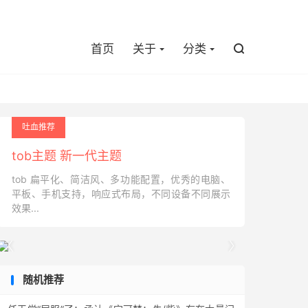

首页
关于
分类

吐血推荐
tob主题 新一代主题
tob 扁平化、简洁风、多功能配置，优秀的电脑、
平板、手机支持，响应式布局，不同设备不同展示
效果...


随机推荐