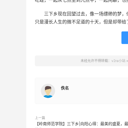
吃蛙，一起从七点坐到九点半，一起闲聊，也
三下乡现在回望过去，像一场缥缈的梦，似
只是漫长人生的微不足道的十天，但是却带给
未经允许不得转载：
v2ra小站
佚名
上一篇
【岭南师范学院】三下乡|向阳心得：最美的盛夏，