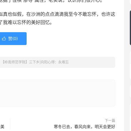
挖掘了佳祺“廖导”属性，老实说，认识你们很开心。
真也似假，在沙洲的点点滴滴我至今不敢忘怀，也许这
了我难以忘怀的美好回忆。
赞(
0
)

»
【岭南师范学院】三下乡|向阳心得：永难忘
下一篇
最美
寒冬已去，春风向来，明天会更好