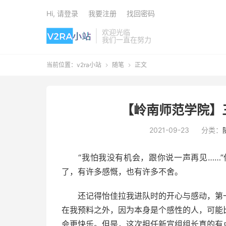
Hi, 请登录
我要注册
找回密码
欢迎光临
我们一直在努力
当前位置：
v2ra小站
随笔
正文


【岭南师范学院】
2021-09-23
分类：
“我怕我没有机会，跟你说一声再见……”
了，有许多感慨，也有许多不舍。
还记得怡佳拉我进队时的开心与感动，第一
在我预料之外，因为本身是个感性的人，可能
会更快乐。但是，这次担任新宣组组长真的有