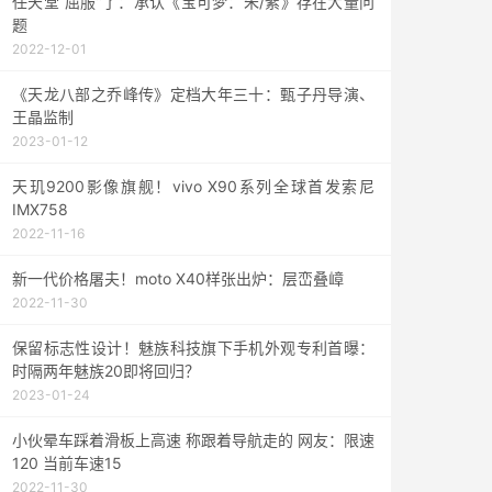
任天堂“屈服”了：承认《宝可梦：朱/紫》存在大量问
题
2022-12-01
《天龙八部之乔峰传》定档大年三十：甄子丹导演、
王晶监制
2023-01-12
天玑9200影像旗舰！vivo X90系列全球首发索尼
IMX758
2022-11-16
新一代价格屠夫！moto X40样张出炉：层峦叠嶂
2022-11-30
保留标志性设计！魅族科技旗下手机外观专利首曝：
时隔两年魅族20即将回归？
2023-01-24
小伙晕车踩着滑板上高速 称跟着导航走的 网友：限速
120 当前车速15
2022-11-30