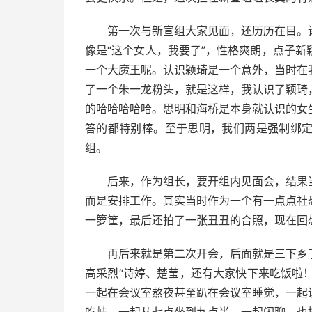
第一次与新宣组大家见面，还历历在目。诗
像是“这个女人，我要了”，性格爽朗，点子
一个大魔王呢。认识颖琦是一个意外，当时在
了一个朱一龙粉头，就是这样，我认识了颖琦
的哈哈哈哈哈。思明和海桥是本身就认识的女
答的都特别棒。至于思明，我们两是强制绑
组。
后来，作为组长，要开组内见面会，结果当
而是安排工作。其实当时作为一个有一点点社
一箩筐，最后还拍了一张丑丑的合照，现在回
再后来就是第二次开会，后面就是三下乡了
高采烈“诗婷、楚莹，还有大家快下来吃饭啦！
一起在会议室熬夜甚至趴在会议室睡觉，一起