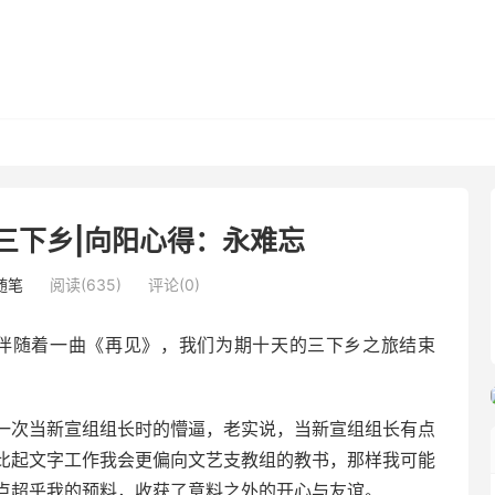
三下乡|向阳心得：永难忘
随笔
阅读(635)
评论(0)
伴随着一曲《再见》，我们为期十天的三下乡之旅结束
次当新宣组组长时的懵逼，老实说，当新宣组组长有点
比起文字工作我会更偏向文艺支教组的教书，那样我可能
点超乎我的预料，收获了意料之外的开心与友谊。