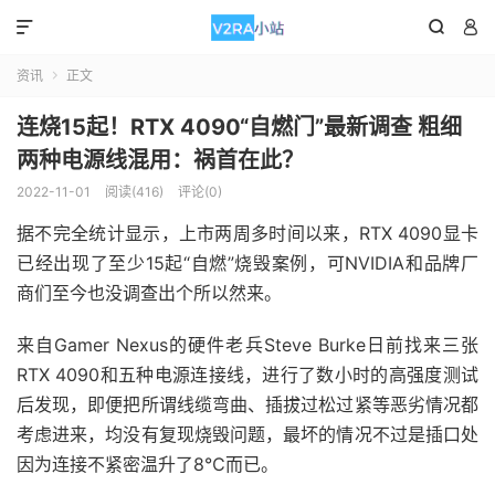



资讯
正文

连烧15起！RTX 4090“自燃门”最新调查 粗细
两种电源线混用：祸首在此？
2022-11-01
阅读(416)
评论(0)
据不完全统计显示，上市两周多时间以来，RTX 4090显卡
已经出现了至少15起“自燃”烧毁案例，可NVIDIA和品牌厂
商们至今也没调查出个所以然来。
来自Gamer Nexus的硬件老兵Steve Burke日前找来三张
RTX 4090和五种电源连接线，进行了数小时的高强度测试
后发现，即便把所谓线缆弯曲、插拔过松过紧等恶劣情况都
考虑进来，均没有复现烧毁问题，最坏的情况不过是插口处
因为连接不紧密温升了8℃而已。