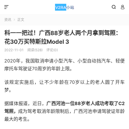



资讯
正文

科一一把过！广西88岁老人两个月拿到驾照：
花30万买特斯拉Model 3
2022-11-01
阅读(528)
评论(0)
2020年，我国取消申请小型汽车、小型自动挡汽车、轻便
摩托车驾驶证70周岁的年龄上限。
该规定实施后，让不少年龄在70岁以上的老人圆了开车
梦。
据媒体报道，近日，
广西河池一位88岁老人成功考取了C2
驾照，
成为驾考取消年龄限制后，广西河池申请驾驶证年龄
最大的考生。