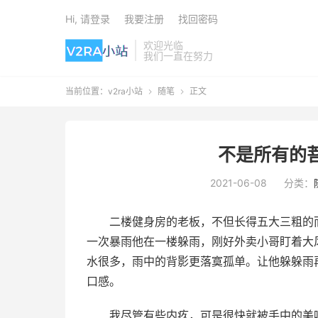
Hi, 请登录
我要注册
找回密码
欢迎光临
我们一直在努力
当前位置：
v2ra小站
随笔
正文


不是所有的
2021-06-08
分类：
二楼健身房的老板，不但长得五大三粗的而
一次暴雨他在一楼躲雨，刚好外卖小哥盯着大
水很多，雨中的背影更落寞孤单。让他躲躲雨
口感。
我尽管有些内疚，可是很快就被手中的美味