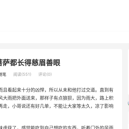
菩萨都长得慈眉善眼
随笔
阅读(551)
评论(0)
且看起来十分的凶悍，所以从未和他打过交道。直到有
风大雨把外面送来，那样子有点狼狈，因为雨大，路上积
再走，小哥说还有好几单，不能让大家等太久，凉了影响
虏获了，感觉能吃到自己想吃的东西，听着门外的风雨