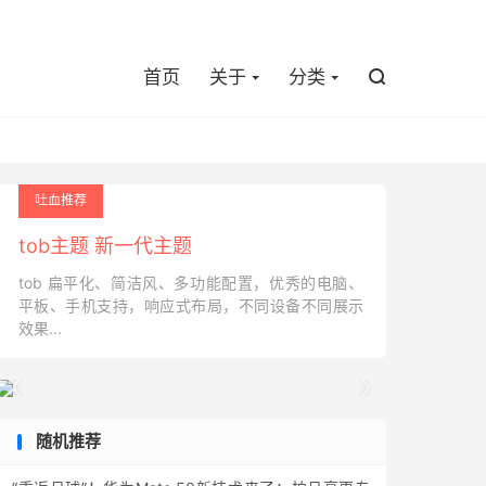

首页
关于
分类

吐血推荐
tob主题 新一代主题
tob 扁平化、简洁风、多功能配置，优秀的电脑、
平板、手机支持，响应式布局，不同设备不同展示
效果...


随机推荐