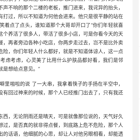
不声不响的那个二楼的老板，推门进来，我诧异的抬头，
有打过，所以不知道为何他会进来。他只是很平静的站在
笑着点了点头，谁知道那个大哥却开口了“你们年轻就喜
这个养活了很多人，带活了很多小店，可是你看今天的天
餐，再者旁边各种小吃店，你两步走过去，岂不是比外卖
危险，你们年轻人什么都好，就是不知道体谅人，这一点
人考虑考虑，心灵美了比用什么护肤品都好看，我们是邻
就是想给点意见。”
里啪啦的说 了一大串，我拿着筷子的手扬在半空中，
没有回过神来的时候，那个人已经推门出去了，只有我还
西，无论阴雨还是晴天，可是就像那位说的，天气好久
想过，是否真的就非得点餐，到底路上危不危险，那个人
出的话语，他细腻的心思，却让人对他另眼相看，却能透