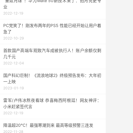
“重返月球”！华为Mate 50新技术来了：拍月亮更专
业
2022-12-19
PC党笑了！刚发布两年的PS5 性能已经开始让用户着
急了
2022-10-29
首款国产高端车观致汽车成被执行人！账户余额仅剩
几千元
2022-12-04
国产科幻巨制！《流浪地球2》终极预告发布：大年初
一上映
2023-01-19
雷军/卢伟冰熬夜看球 恭喜梅西阿根廷！网友神评：
小米赶紧签代言
2022-12-19
降温超20℃！最强寒潮到来 最高等级预警三连发
2022-11-28