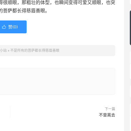
得很顺眼，那粗壮的体型，也瞬间变得可爱又顺眼，也突
的菩萨都长得慈眉善眼。
赞(
0
)

a小站
»
不是所有的菩萨都长得慈眉善眼
下一篇
不曾离去