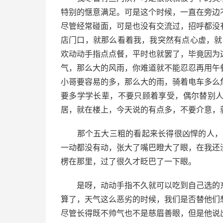
特别的惬意满足。可是这个时候，一直在旁边
尽管经常碰面，可是也没有交流过，招呼都没
店门口，就那么看着我，我突然有点心虚，就
欢动动手指点点餐，平时也就罢了，毕竟因为
气，那么大的风雨，你难道就不能忍忍再用午
小哥要容易的多，那么大的雨，骑着电车多么
要多学学长辈，不要只顾着享受，偶尔替别
居，就在楼上，今天说的有点多，不要介意，
那个五大三粗的看起来长得很凶悍的人，噼
一动都没有动，张大了嘴巴瞪大了眼，在我还
楞在那里，过了很久才眨巴了一下眼。
是呀，动动手指不久就可以吃到自己选的东
算了，天气这么恶劣的时候，我们是否替他们
尽管长得既不帅气也不是慈眉善眼，但是他说