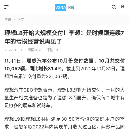



资讯
正文

理想L8开始大规模交付！李想：是时候跟连续7
年的亏损经营说再见了
2022-11-01
阅读(461)
评论(0)
11月1日，
理想汽车公布10月份交付数据，10月共交付
10,052辆，同比增长31.4%。
截止到2022年10月31日，理
想汽车累计交付量为221,067辆。
理想汽车CEO李想表示，理想L8即将开始交付，十月的大
量生产相关准备也是为了理想L8而展开，确保每个城市有
足够多的展车和试驾车。
理想L9和理想L8共同满足30-50万价位的家庭用户的需
求，理想争取2022年内实现单月收入过百亿。两款产品同