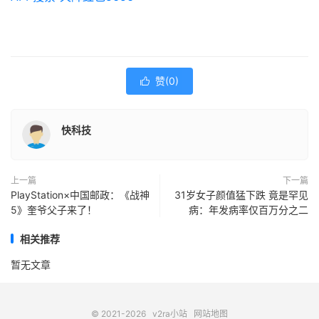
赞(
0
)

快科技
上一篇
下一篇
PlayStation×中国邮政：《战神
31岁女子颜值猛下跌 竟是罕见
5》奎爷父子来了！
病：年发病率仅百万分之二
相关推荐
暂无文章
© 2021-2026
v2ra小站
网站地图