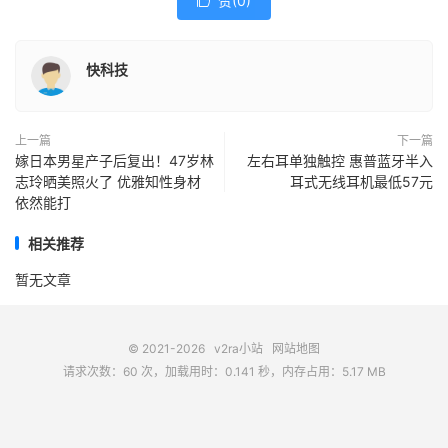
赞(
0
)

快科技
上一篇
下一篇
嫁日本男星产子后复出！47岁林
左右耳单独触控 惠普蓝牙半入
志玲晒美照火了 优雅知性身材
耳式无线耳机最低57元
依然能打
相关推荐
暂无文章
© 2021-2026
v2ra小站
网站地图
请求次数：60 次，加载用时：0.141 秒，内存占用：5.17 MB