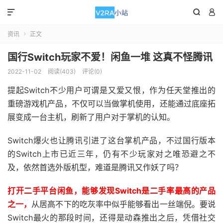



资讯
正文

国行Switch玩家不爱！闲鱼一堆 这真不怪腾讯
2022-11-02
阅读(403)
评论(0)
提起Switch不少用户可谓是又爱又恨，作为任天堂推出的
重磅游戏机产品，不仅可以当做掌机使用，还能通过底座拓
展变成一台主机，刷新了用户对于掌机的认知。
Switch爆火也让腾讯引进了这台掌机产品，不过国行版本
的Switch上市已近三年，仍有不少玩家对之唯恐避之不
及，依然首选外版机型，难道是腾讯又作妖了吗？
打开二手平台闲鱼，能够发现Switch是二手率最高的产品
之一，
从居高不下的吃灰率中似乎能够看出一丝端倪。要说
Switch最火的那段时间，还得是动森推出之后，凭借社交