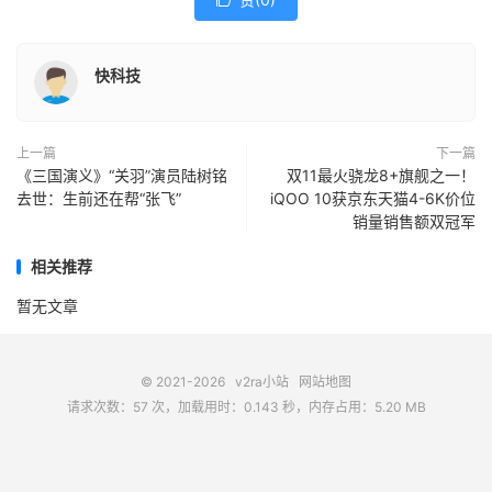

快科技
上一篇
下一篇
《三国演义》“关羽”演员陆树铭
双11最火骁龙8+旗舰之一！
去世：生前还在帮“张飞”
iQOO 10获京东天猫4-6K价位
销量销售额双冠军
相关推荐
暂无文章
© 2021-2026
v2ra小站
网站地图
请求次数：57 次，加载用时：0.143 秒，内存占用：5.20 MB