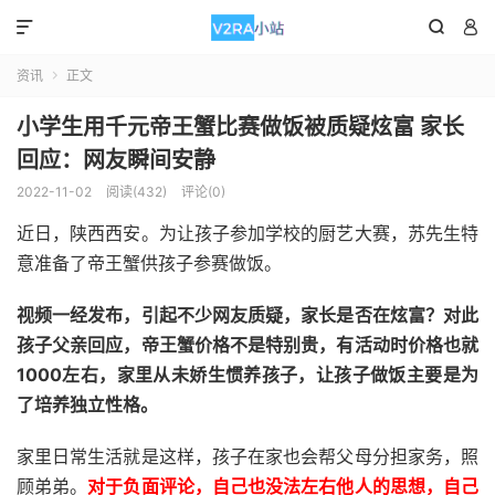



资讯
正文

小学生用千元帝王蟹比赛做饭被质疑炫富 家长
回应：网友瞬间安静
2022-11-02
阅读(432)
评论(0)
近日，陕西西安。为让孩子参加学校的厨艺大赛，苏先生特
意准备了帝王蟹供孩子参赛做饭。
视频一经发布，引起不少网友质疑，家长是否在炫富？对此
孩子父亲回应，帝王蟹价格不是特别贵，有活动时价格也就
1000左右，家里从未娇生惯养孩子，让孩子做饭主要是为
了培养独立性格。
家里日常生活就是这样，孩子在家也会帮父母分担家务，照
顾弟弟。
对于负面评论，自己也没法左右他人的思想，自己