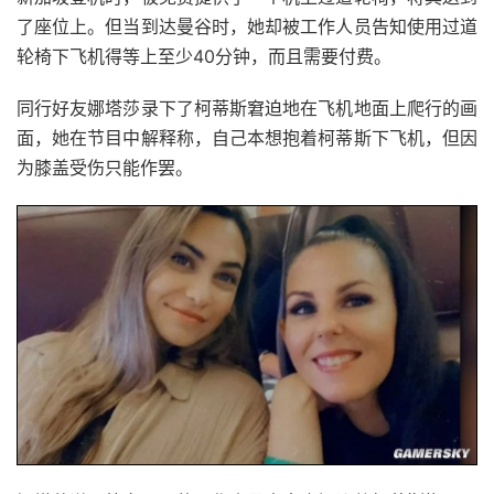
了座位上。但当到达曼谷时，她却被工作人员告知使用过道
轮椅下飞机得等上至少40分钟，而且需要付费。
同行好友娜塔莎录下了柯蒂斯窘迫地在飞机地面上爬行的画
面，她在节目中解释称，自己本想抱着柯蒂斯下飞机，但因
为膝盖受伤只能作罢。