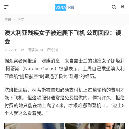



资讯
正文

澳大利亚残疾女子被迫爬下飞机 公司回应：误
会
2022-11-02
阅读(415)
评论(0)
据观察者网报道，澳媒消息，来自昆士兰的残疾女子娜塔莉
·柯蒂斯（Natalie Curtis）愤怒表示，上周自己乘坐澳大利
亚廉航“捷星航空”时遭遇了极为“耻辱”的经历。
航班抵达后，柯蒂斯被告知必须支付机上过道轮椅的费用才
能下飞机，但这项服务通常是免费提供的。僵持许久，拒绝
付费的她只能在地上爬了4米，才艰难挪到登机口，“边上5
个人就这么看着我。”