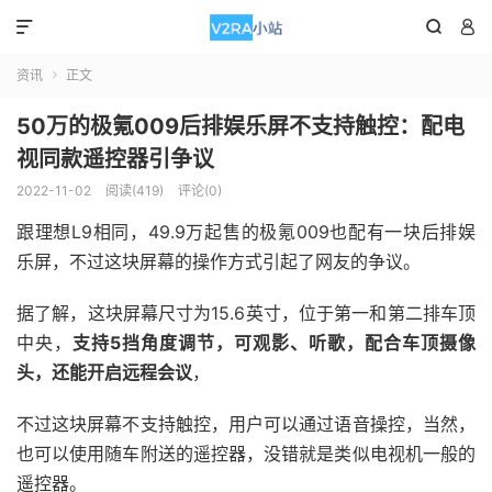



资讯
正文

50万的极氪009后排娱乐屏不支持触控：配电
视同款遥控器引争议
2022-11-02
阅读(419)
评论(0)
跟理想L9相同，49.9万起售的极氪009也配有一块后排娱
乐屏，不过这块屏幕的操作方式引起了网友的争议。
据了解，这块屏幕尺寸为15.6英寸，位于第一和第二排车顶
中央，
支持5挡角度调节，可观影、听歌，配合车顶摄像
头，还能开启远程会议
，
不过这块屏幕不支持触控，用户可以通过语音操控，当然，
也可以使用随车附送的遥控器，没错就是类似电视机一般的
遥控器。