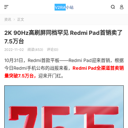



资讯
正文

2K 90Hz高刷屏同档罕见 Redmi Pad首销卖了
7.5万台
2022-11-02
阅读(453)
评论(0)
10月31日，Redmi首款平板——Redmi Pad迎来首销，根据
今日Redmi手机公布的战报来看，
Redmi Pad全渠道首卖销
量突破7.5万台，
迎来开门红。