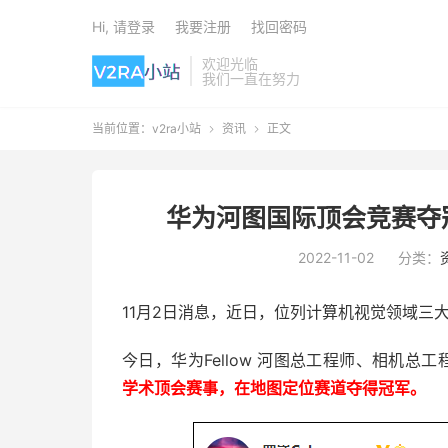
Hi, 请登录
我要注册
找回密码
欢迎光临
我们一直在努力
当前位置：
v2ra小站
资讯
正文


华为河图国际顶会竞赛夺冠
2022-11-02
分类：
11月2日消息，近日，位列计算机视觉领域三大
今日，华为Fellow 河图总工程师、相机总
学术顶会赛事，在地图定位赛道夺得冠军。