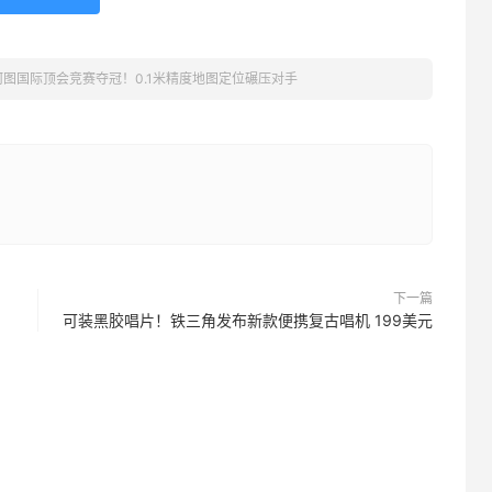
河图国际顶会竞赛夺冠！0.1米精度地图定位碾压对手
下一篇
可装黑胶唱片！铁三角发布新款便携复古唱机 199美元