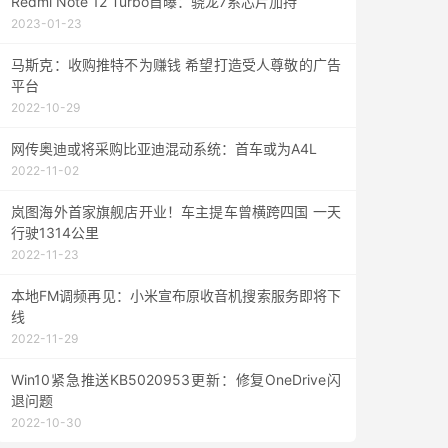
Redmi Note 12 Turbo首曝：骁龙7系芯片加持
2023-01-23
马斯克：收购推特不为赚钱 希望打造受人尊敬的广告
平台
2022-10-29
网传奥迪或将采购比亚迪混动系统：首车或为A4L
2022-11-02
岚图海外首家旗舰店开业！车主提车曾横跨四国 一天
行驶1314公里
2022-11-23
本地FM调频再见：小米宣布原收音机搜索服务即将下
线
2022-11-29
Win10紧急推送KB5020953更新：修复OneDrive闪
退问题
2022-10-30