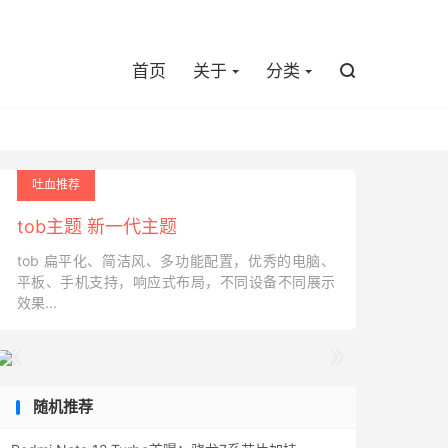

首页
关于
分类

吐血推荐
tob主题 新一代主题
tob 扁平化、简洁风、多功能配置，优秀的电脑、
平板、手机支持，响应式布局，不同设备不同展示
效果...


随机推荐