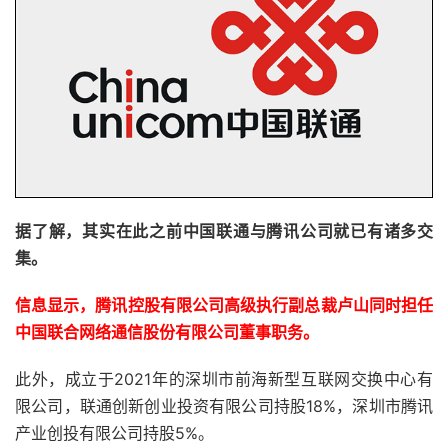
据了解，其实在此之前中国联通与腾讯公司就已有诸多交
集。
信息显示，腾讯控股有限公司高级执行副总裁卢山同时担任
中国联合网络通信股份有限公司董事职务。
此外，成立于2021年的深圳市前海新型互联网交换中心有
限公司，联通创新创业投资有限公司持股18%，深圳市腾讯
产业创投有限公司持股5%。