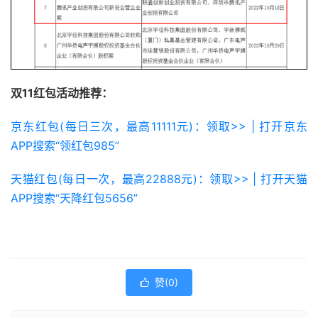
双11红包活动推荐：
京东红包(每日三次，最高11111元)：领取>> | 打开京东
APP搜索“领红包985”
天猫红包(每日一次，最高22888元)：领取>> | 打开天猫
APP搜索“天降红包5656”
赞(
0
)
