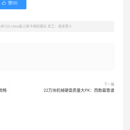
赞(
0
)

米12S Ultra装上徕卡相机镜头 员工：成本惊人
下一篇
流畅
22万块机械硬盘质量大PK：西数最靠谱