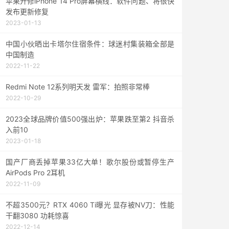
苹果开修iPhone 14 Pro屏幕横线：软件问题、将很快
发布更新修复
2023-01-13
中国小伙晒出卡塔尔住宿条件：球迷村集装箱全部是
中国制造
2022-11-22
Redmi Note 12系列明天发 雷军：拍照非常棒
2022-10-29
2023全球品牌价值500强出炉：苹果跌至第2 抖音杀
入前10
2023-01-18
国产厂商丢掉苹果33亿大单！歌尔股份或暂停生产
AirPods Pro 2耳机
2022-11-09
不超3500元？RTX 4060 Ti曝光 显存被NV刀：性能
干翻3080 功耗惊喜
2022-12-14