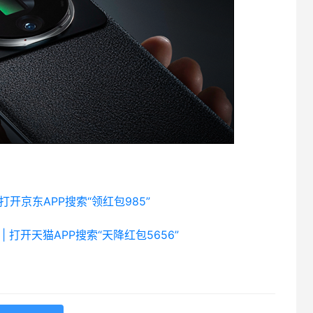
 打开京东APP搜索“领红包985”
| 打开天猫APP搜索“天降红包5656”