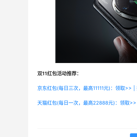
双11红包活动推荐：
京东红包(每日三次，最高11111元)：领取>> |
天猫红包(每日一次，最高22888元)：领取>> 