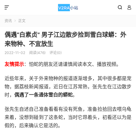



资讯
正文

偶遇“白素贞” 男子江边散步捡到雪白球蟒：外
来物种、不宜放生
2022-11-02
阅读(476)
评论(0)
友情提示
：怕蛇的朋友还请谨慎阅读本文、播放视频。
近些年来，关于外来物种的报道逐渐增多，其中很多都是宠
物，据荔枝新闻报道，近日在江苏常熟，张先生在江边散步
时，
偶遇了一条通体雪白的蟒蛇
。
张先生自述自己准备看看有没有死鱼，准备捡拾回去喂乌龟
来着，没想到碰到了这条蛇，当时它昂着头，初看还以为是
假的，后来确认它是活的。