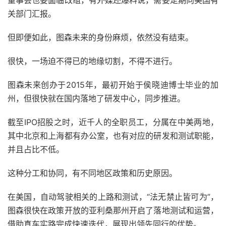
董事会也要面临改组，有外媒还爆料说，需要定期向美国有
关部门汇报。
但即便如此，图森未来的身份麻烦，依然没有结束。
很快，一场迫不得已的地缘切割，不得不进行。
图森未来创办于2015年，最初开始于侯晓迪博士毕业的加
州，但很快就在国内落地了研发中心，同步推进。
截至IPO招股之时，近千人的全职员工，分属在中美两地，
其中北京和上海都有办公室，也有对应的研发和测试职能，
并且占比不低。
这种分工和协同，有不同地区政策和历史原因。
在美国，自动驾驶相关的上路和测试，“法无禁止皆可为”，
图森很快在政策开放的亚利桑那州开启了落地测试和运营，
借助真车实路完成快速迭代，展现出领先同行的优势。