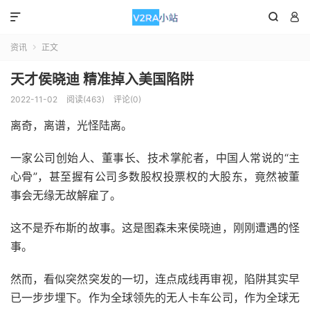



资讯
正文

天才侯晓迪 精准掉入美国陷阱
2022-11-02
阅读(463)
评论(0)
离奇，离谱，光怪陆离。
一家公司创始人、董事长、技术掌舵者，中国人常说的“主
心骨”，甚至握有公司多数股权投票权的大股东，竟然被董
事会无缘无故解雇了。
这不是乔布斯的故事。这是图森未来侯晓迪，刚刚遭遇的怪
事。
然而，看似突然突发的一切，连点成线再审视，陷阱其实早
已一步步埋下。作为全球领先的无人卡车公司，作为全球无