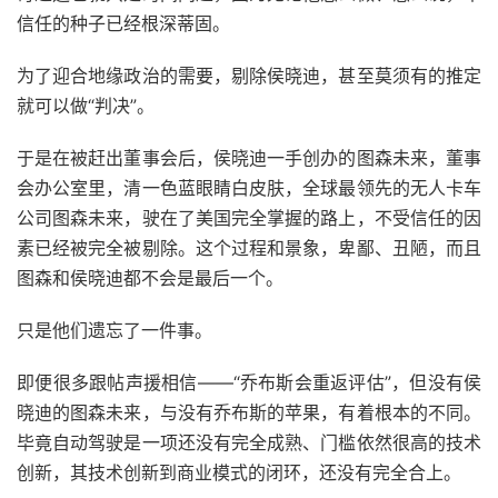
信任的种子已经根深蒂固。
为了迎合地缘政治的需要，剔除侯晓迪，甚至莫须有的推定
就可以做“判决”。
于是在被赶出董事会后，侯晓迪一手创办的图森未来，董事
会办公室里，清一色蓝眼睛白皮肤，全球最领先的无人卡车
公司图森未来，驶在了美国完全掌握的路上，不受信任的因
素已经被完全被剔除。这个过程和景象，卑鄙、丑陋，而且
图森和侯晓迪都不会是最后一个。
只是他们遗忘了一件事。
即便很多跟帖声援相信——“乔布斯会重返评估”，但没有侯
晓迪的图森未来，与没有乔布斯的苹果，有着根本的不同。
毕竟自动驾驶是一项还没有完全成熟、门槛依然很高的技术
创新，其技术创新到商业模式的闭环，还没有完全合上。