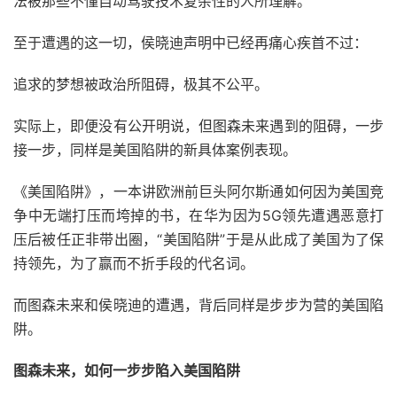
法被那些不懂自动驾驶技术复杂性的人所理解。”
至于遭遇的这一切，侯晓迪声明中已经再痛心疾首不过：
追求的梦想被政治所阻碍，极其不公平。
实际上，即便没有公开明说，但图森未来遇到的阻碍，一步
接一步，同样是美国陷阱的新具体案例表现。
《美国陷阱》，一本讲欧洲前巨头阿尔斯通如何因为美国竞
争中无端打压而垮掉的书，在华为因为5G领先遭遇恶意打
压后被任正非带出圈，“美国陷阱”于是从此成了美国为了保
持领先，为了赢而不折手段的代名词。
而图森未来和侯晓迪的遭遇，背后同样是步步为营的美国陷
阱。
图森未来，如何一步步陷入美国陷阱