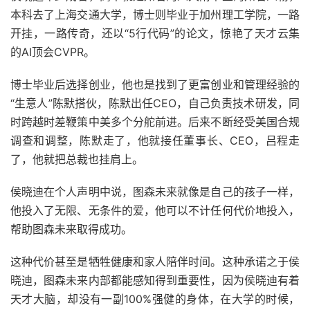
本科去了上海交通大学，博士则毕业于加州理工学院，一路
开挂，一路传奇，还以“5行代码”的论文，惊艳了天才云集
的AI顶会CVPR。
博士毕业后选择创业，他也是找到了更富创业和管理经验的
“生意人”陈默搭伙，陈默出任CEO，自己负责技术研发，同
时跨越时差鞭策中美多个分舵前进。后来不断经受美国合规
调查和调整，陈默走了，他就接任董事长、CEO，吕程走
了，他就把总裁也挂肩上。
侯晓迪在个人声明中说，图森未来就像是自己的孩子一样，
他投入了无限、无条件的爱，他可以不计任何代价地投入，
帮助图森未来取得成功。
这种代价甚至是牺牲健康和家人陪伴时间。这种承诺之于侯
晓迪，图森未来内部都能感知得到重要性，因为侯晓迪有着
天才大脑，却没有一副100%强健的身体，在大学的时候，