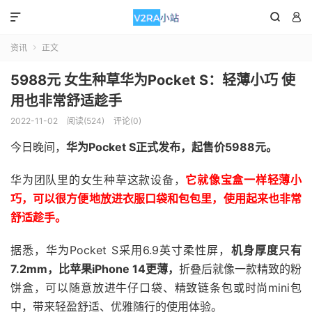



资讯
正文

5988元 女生种草华为Pocket S：轻薄小巧 使
用也非常舒适趁手
2022-11-02
阅读(524)
评论(0)
今日晚间，
华为Pocket S正式发布，起售价5988元。
华为团队里的女生种草这款设备，
它就像宝盒一样轻薄小
巧，可以很方便地放进衣服口袋和包包里，使用起来也非常
舒适趁手。
据悉，华为Pocket S采用6.9英寸柔性屏，
机身厚度只有
7.2mm，比苹果iPhone 14更薄，
折叠后就像一款精致的粉
饼盒，可以随意放进牛仔口袋、精致链条包或时尚mini包
中，带来轻盈舒适、优雅随行的使用体验。