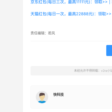
京东红包(每日三次，最高11111元)：领取>> |
天猫红包(每日一次，最高22888元)：领取>> 
责任编辑：若风
未经允许不得转载：
v2ra小
快科技