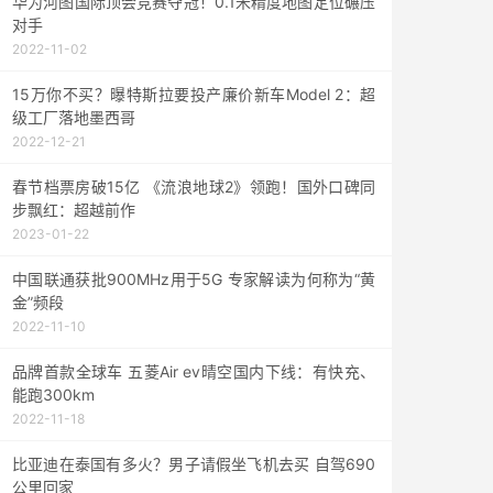
华为河图国际顶会竞赛夺冠！0.1米精度地图定位碾压
对手
2022-11-02
15万你不买？曝特斯拉要投产廉价新车Model 2：超
级工厂落地墨西哥
2022-12-21
春节档票房破15亿 《流浪地球2》领跑！国外口碑同
步飘红：超越前作
2023-01-22
中国联通获批900MHz用于5G 专家解读为何称为“黄
金”频段
2022-11-10
品牌首款全球车 五菱Air ev晴空国内下线：有快充、
能跑300km
2022-11-18
比亚迪在泰国有多火？男子请假坐飞机去买 自驾690
公里回家