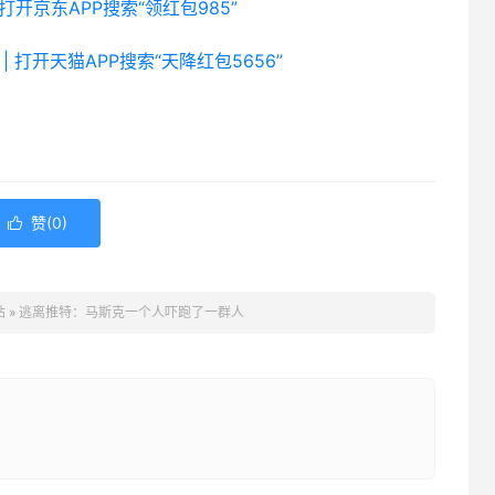
 打开京东APP搜索“领红包985”
| 打开天猫APP搜索“天降红包5656”
赞(
0
)

站
»
逃离推特：马斯克一个人吓跑了一群人