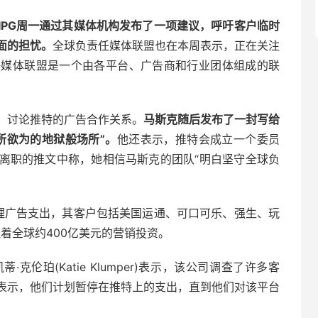
IPG周一通过其媒体机构发布了一项建议，呼吁客户临时
面的担忧。
全球负责任媒体联盟也在本周表示，正在关注
任媒体联盟是一个由各平台、广告商和行业团体组成的联
，讨论推特的广告合作关系。
马斯克随后发布了一封写给
所欲为的地狱般场所”。
他还表示，推特会成立一个委员
离职的推文中称，她相信马斯克的团队“明白坚守全球负
处理广告支出，其客户包括美国运通、可口可乐、强生、玩
理着全球约400亿美元的营销投资。
O凯蒂·克伦珀(Katie Klumper)表示，该公司调查了许多客
表示，他们计划暂停在推特上的支出，直到他们对该平台