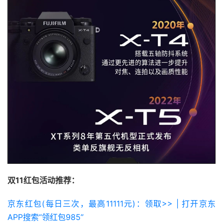
双11红包活动推荐：
京东红包(每日三次，最高11111元)：领取>> | 打开京东
APP搜索“领红包985”