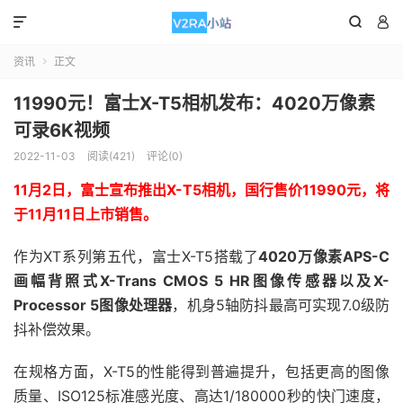



资讯
正文

11990元！富士X-T5相机发布：4020万像素
可录6K视频
2022-11-03
阅读(421)
评论(0)
11月2日，富士宣布推出X-T5相机，国行售价11990元，将
于11月11日上市销售。
作为XT系列第五代，富士X-T5搭载了
4020万像素APS-C
画幅背照式X-Trans CMOS 5 HR图像传感器以及X-
Processor 5图像处理器
，机身5轴防抖最高可实现7.0级防
抖补偿效果。
在规格方面，X-T5的性能得到普遍提升，包括更高的图像
质量、ISO125标准感光度、高达1/180000秒的快门速度，