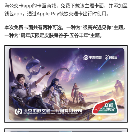
海公交卡app的卡面商城，免费下载该主题卡⾯，并添加⾄
钱包app，通过Apple Pay快捷交通卡出⾏时使⽤。
本次免费卡面共有两种可选，一种为“很⾼兴遇⻅你”主题，
一种为“周年庆限定⽪肤⻤⾕⼦·五⾕丰年”主题。