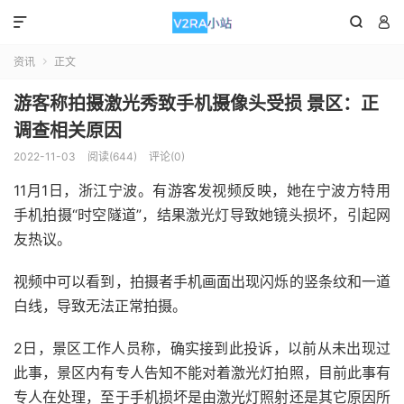



资讯
正文

游客称拍摄激光秀致手机摄像头受损 景区：正
调查相关原因
2022-11-03
阅读(644)
评论(0)
11月1日，浙江宁波。有游客发视频反映，她在宁波方特用
手机拍摄“时空隧道”，结果激光灯导致她镜头损坏，引起网
友热议。
视频中可以看到，拍摄者手机画面出现闪烁的竖条纹和一道
白线，导致无法正常拍摄。
2日，景区工作人员称，确实接到此投诉，以前从未出现过
此事，景区内有专人告知不能对着激光灯拍照，目前此事有
专人在处理，至于手机损坏是由激光灯照射还是其它原因所