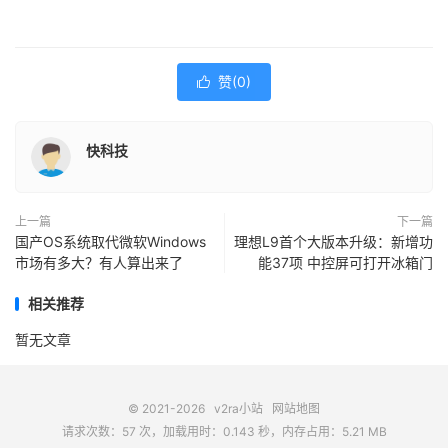
赞(
0
)

快科技
上一篇
下一篇
国产OS系统取代微软Windows
理想L9首个大版本升级：新增功
市场有多大？有人算出来了
能37项 中控屏可打开冰箱门
相关推荐
暂无文章
© 2021-2026
v2ra小站
网站地图
请求次数：57 次，加载用时：0.143 秒，内存占用：5.21 MB