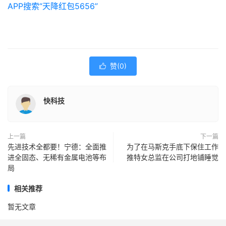
APP搜索“天降红包5656”
赞(
0
)

快科技
上一篇
下一篇
先进技术全都要！宁德：全面推
为了在马斯克手底下保住工作
进全固态、无稀有金属电池等布
推特女总监在公司打地铺睡觉
局
相关推荐
暂无文章