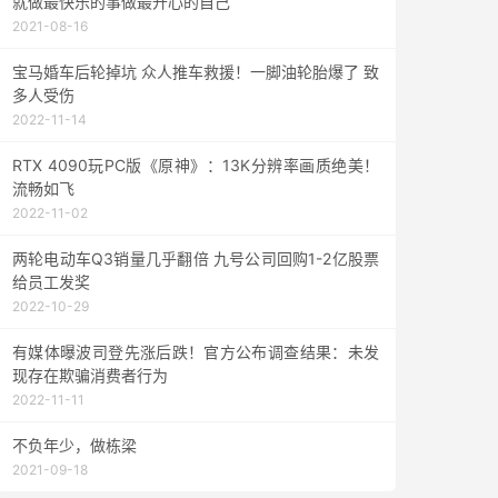
就做最快乐的事做最开心的自己
2021-08-16
宝马婚车后轮掉坑 众人推车救援！一脚油轮胎爆了 致
多人受伤
2022-11-14
RTX 4090玩PC版《原神》：13K分辨率画质绝美！
流畅如飞
2022-11-02
两轮电动车Q3销量几乎翻倍 九号公司回购1-2亿股票
给员工发奖
2022-10-29
有媒体曝波司登先涨后跌！官方公布调查结果：未发
现存在欺骗消费者行为
2022-11-11
不负年少，做栋梁
2021-09-18