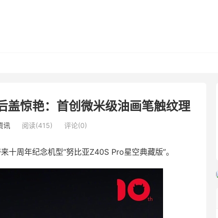
藏版后盖惊艳：首创微米级油画笔触纹理
资讯
阅读(415)
评论(0)
十周年纪念机型“努比亚Z40S Pro星空典藏版”。