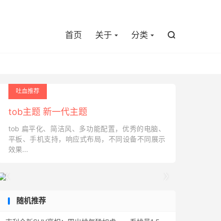

首页
关于
分类

吐血推荐
tob主题 新一代主题
tob 扁平化、简洁风、多功能配置，优秀的电脑、
平板、手机支持，响应式布局，不同设备不同展示
效果...


随机推荐