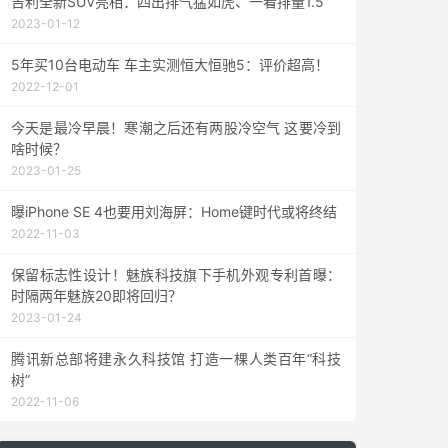
吉利全新SUV亮相：四出排气猛如虎、一看排量1.5
2023-01-12
5年买10台电动车 车主实测恒大恒驰5：评价超高！
2022-12-01
今天是最冷早晨！寒潮之后还有两股冷空气 这要冷到
啥时候？
2023-01-25
曝iPhone SE 4也要用刘海屏：Home键时代或将终结
2022-11-03
保留标志性设计！魅族科技旗下手机外观专利首曝：
时隔两年魅族20即将回归？
2023-01-24
腾讯新总部将建永久科技馆 打造一棵人类百年“科技
树”
2022-11-06