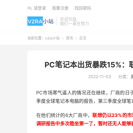
Hi, 请登录
我要注册
找回密码
欢迎光临
我们一直在努力
当前位置：
v2ra小站
资讯
正文


PC笔记本出货暴跌15%：
2022-11-03
分类：
PC市场寒气逼人的情况还在继续，厂商的日子并不好
季度全球笔记本电脑的报告，第三季度全球笔记
在他们统计的6大厂商中，
联想仍以23%的市
调研报告中多次稳坐第一了，暂时还无人能够