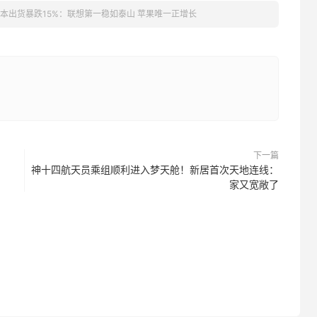
记本出货暴跌15%：联想第一稳如泰山 苹果唯一正增长
下一篇
神十四航天员乘组顺利进入梦天舱！新居首次天地连线：
家又宽敞了