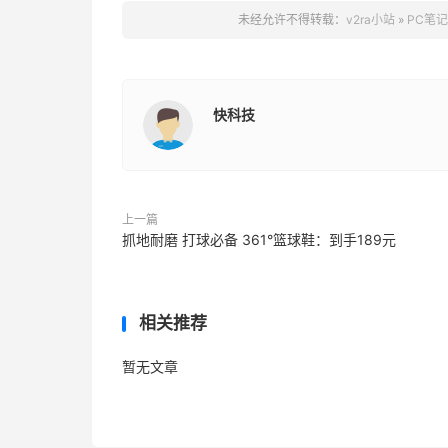
未经允许不得转载：
v2ra小站
»
PC笔
快科技
上一篇
抓地耐磨 打球必备 361°篮球鞋：到手189元
相关推荐
暂无文章