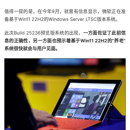
值得一提的是，在今年9月，就曾有信息显示，微软正在准
备基于Win11 22H2的Windows Server LTSC版本系统。
此次Build 25236预览版系统的出现，
一方面佐证了此前信
息的正确性，另一方面也预示着基于Win11 22H2的“养老”
系统很快就会与用户见面。