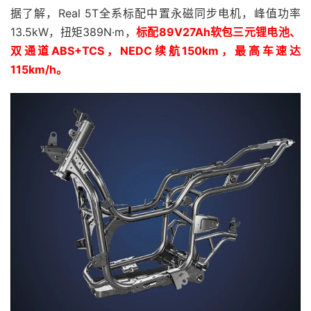
据了解，Real 5T全系标配中置永磁同步电机，峰值功率
13.5kW，扭矩389N·m，
标配89V27Ah软包三元锂电池、
双通道ABS+TCS，NEDC续航150km，最高车速达
115km/h。