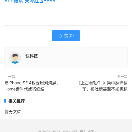
APP搜索“天降红包5656”
赞(
0
)

快科技
上一篇
下一篇
曝iPhone SE 4也要用刘海屏：
《上古卷轴OL》简中翻译翻
Home键时代或将终结
车：被吐槽甚至不如机翻
相关推荐
暂无文章
© 2021-2026
v2ra小站
网站地图