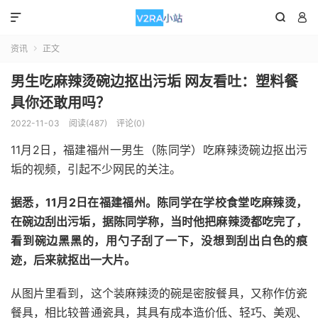



资讯
正文

男生吃麻辣烫碗边抠出污垢 网友看吐：塑料餐
具你还敢用吗？
2022-11-03
阅读(487)
评论(0)
11月2日，福建福州一男生（陈同学）吃麻辣烫碗边抠出污
垢的视频，引起不少网民的关注。
据悉，11月2日在福建福州。陈同学在学校食堂吃麻辣烫，
在碗边刮出污垢，据陈同学称，当时他把麻辣烫都吃完了，
看到碗边黑黑的，用勺子刮了一下，没想到刮出白色的痕
迹，后来就抠出一大片。
从图片里看到，这个装麻辣烫的碗是密胺餐具，又称作仿瓷
餐具，相比较普通瓷具，其具有成本造价低、轻巧、美观、