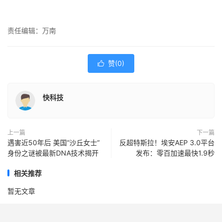
责任编辑：万南
赞(
0
)

快科技
上一篇
下一篇
遇害近50年后 美国“沙丘女士”
反超特斯拉！埃安AEP 3.0平台
身份之谜被最新DNA技术揭开
发布：零百加速最快1.9秒
相关推荐
暂无文章