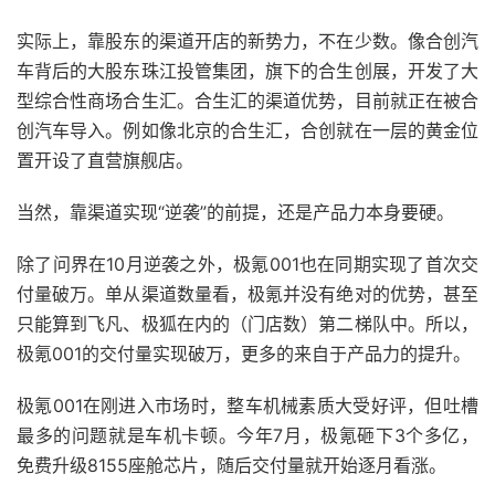
实际上，靠股东的渠道开店的新势力，不在少数。像合创汽
车背后的大股东珠江投管集团，旗下的合生创展，开发了大
型综合性商场合生汇。合生汇的渠道优势，目前就正在被合
创汽车导入。例如像北京的合生汇，合创就在一层的黄金位
置开设了直营旗舰店。
当然，靠渠道实现“逆袭”的前提，还是产品力本身要硬。
除了问界在10月逆袭之外，极氪001也在同期实现了首次交
付量破万。单从渠道数量看，极氪并没有绝对的优势，甚至
只能算到飞凡、极狐在内的（门店数）第二梯队中。所以，
极氪001的交付量实现破万，更多的来自于产品力的提升。
极氪001在刚进入市场时，整车机械素质大受好评，但吐槽
最多的问题就是车机卡顿。今年7月，极氪砸下3个多亿，
免费升级8155座舱芯片，随后交付量就开始逐月看涨。