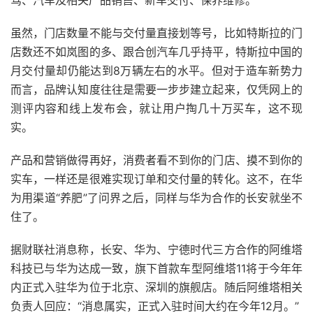
虽然，门店数量不能与交付量直接划等号，比如特斯拉的门
店数还不如岚图的多、跟合创汽车几乎持平，特斯拉中国的
月交付量却仍能达到8万辆左右的水平。但对于造车新势力
而言，品牌认知度往往是需要一步步建立起来，仅凭网上的
测评内容和线上发布会，就让用户掏几十万买车，这不现
实。
产品和营销做得再好，消费者看不到你的门店、摸不到你的
实车，一样还是很难实现订单和交付量的转化。这不，在华
为用渠道“养肥”了问界之后，同样与华为合作的长安就坐不
住了。
据财联社消息称，长安、华为、宁德时代三方合作的阿维塔
科技已与华为达成一致，旗下首款车型阿维塔11将于今年年
内正式入驻华为位于北京、深圳的旗舰店。随后阿维塔相关
负责人回应：“消息属实，正式入驻时间大约在今年12月。”