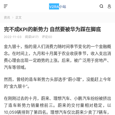



资讯
正文

完不成KPI的新势力 自然要被华为踩在脚底
2022-11-03
阅读(417)
评论(0)
金九银十，指的是人们消费力随时间季节变化的一个金融概
念。在时间上，九月和十月属于农业收获季节，收入支出消
费心理会出现一定趋势的上涨。后来，被广泛用于房地产、
汽车等领域。
然而，曾经的造车新势力头部选手“蔚小理”，没能赶上今年
的“金九银十”。
在刚刚过去的十月，蔚来、理想汽车、小鹏汽车纷纷被挤出
了造车新势力销量榜前三。蔚来的交付量相对稳定，以
10,059辆排到了第四名。理想汽车仅比蔚来少卖了7辆车，