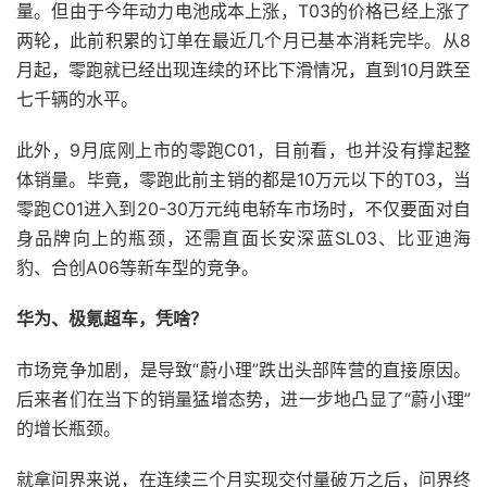
量。但由于今年动力电池成本上涨，T03的价格已经上涨了
两轮，此前积累的订单在最近几个月已基本消耗完毕。从8
月起，零跑就已经出现连续的环比下滑情况，直到10月跌至
七千辆的水平。
此外，9月底刚上市的零跑C01，目前看，也并没有撑起整
体销量。毕竟，零跑此前主销的都是10万元以下的T03，当
零跑C01进入到20-30万元纯电轿车市场时，不仅要面对自
身品牌向上的瓶颈，还需直面长安深蓝SL03、比亚迪海
豹、合创A06等新车型的竞争。
华为、极氪超车，凭啥？
市场竞争加剧，是导致“蔚小理”跌出头部阵营的直接原因。
后来者们在当下的销量猛增态势，进一步地凸显了“蔚小理”
的增长瓶颈。
就拿问界来说，在连续三个月实现交付量破万之后，问界终