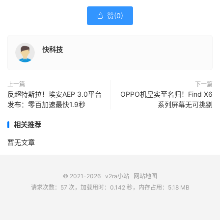
赞(
0
)

快科技
上一篇
下一篇
反超特斯拉！埃安AEP 3.0平台
OPPO机皇实至名归！Find X6
发布：零百加速最快1.9秒
系列屏幕无可挑剔
相关推荐
暂无文章
© 2021-2026
v2ra小站
网站地图
请求次数：57 次，加载用时：0.142 秒，内存占用：5.18 MB