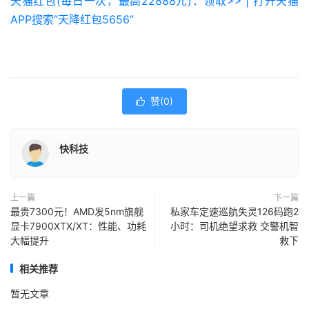
天猫红包(每日一次，最高22888元)：领取>> | 打开天猫
APP搜索“天降红包5656”
赞(
0
)

快科技
上一篇
下一篇
最贵7300元！AMD发5nm旗舰
私家车定速巡航失灵126码跑2
显卡7900XTX/XT：性能、功耗
小时：司机绝望求救 交警机智
大幅提升
救下
相关推荐
暂无文章