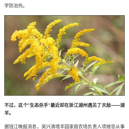
学防治扥。
不过，这个“生态杀手”最近却在浙江湖州遇见了天敌——湖
羊。
据钱江晚报消息，吴兴清境羊园家庭农场负责人项继忠从事