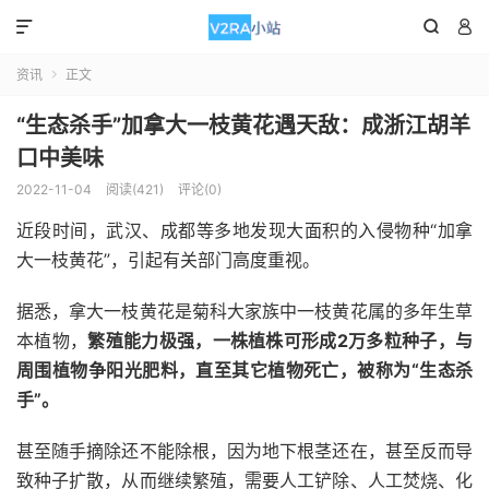



资讯
正文

“生态杀手”加拿大一枝黄花遇天敌：成浙江胡羊
口中美味
2022-11-04
阅读(421)
评论(0)
近段时间，武汉、成都等多地发现大面积的入侵物种“加拿
大一枝黄花”，引起有关部门高度重视。
据悉，拿大一枝黄花是菊科大家族中一枝黄花属的多年生草
本植物，
繁殖能力极强，一株植株可形成2万多粒种子，与
周围植物争阳光肥料，直至其它植物死亡，被称为“生态杀
手”。
甚至随手摘除还不能除根，因为地下根茎还在，甚至反而导
致种子扩散，从而继续繁殖，需要人工铲除、人工焚烧、化