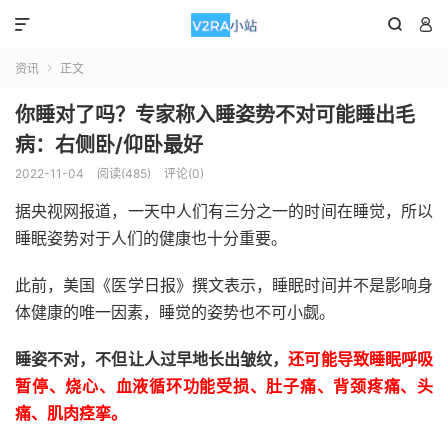



资讯
正文

你睡对了吗？专家称入睡姿势不对可能睡出毛
病：右侧卧/仰卧最好
2022-11-04
阅读(485)
评论(0)
据央视网报道，一天中人们有三分之一的时间在睡觉，所以
睡眠姿势对于人们的健康也十分重要。
此前，美国《医学日报》撰文表示，睡眠时间并不是影响身
体健康的唯一因素，睡觉的姿势也不可小觑。
睡姿不对，不但让人过早地长出皱纹，
还可能导致睡眠呼吸
暂停、烧心、血液循环功能受损、肚子痛、背颈疼痛、头
痛、肌肉痉挛。