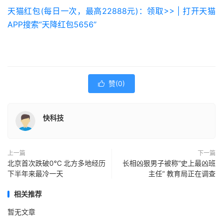
天猫红包(每日一次，最高22888元)：领取>> | 打开天猫
APP搜索“天降红包5656”
赞(
0
)

快科技
上一篇
下一篇
北京首次跌破0℃ 北方多地经历
长相凶狠男子被称“史上最凶班
下半年来最冷一天
主任” 教育局正在调查
相关推荐
暂无文章