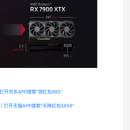
 打开京东APP搜索“领红包985”
| 打开天猫APP搜索“天降红包5656”