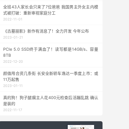
全班43人家长会只来了7位爸爸 我国男主外女主内模
式被打破：重新审视家庭分工
2022-11-01
《古墓丽影》新作有消息了！全力开发 今年公布
2023-01-21
PCIe 5.0 SSD终于满血了！读写都是14GB/s、容量
8TB
2022-12-20
颜值甩合资几条街 长安全新轿车逸达一季度上市：或
11万起售
2023-01-11
真的狗！狗子腿瘸主人花400元检查后活蹦乱跳 确认
是装的
2022-11-17