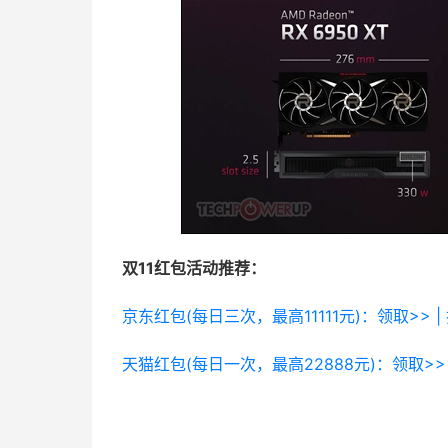
双11红包活动推荐：
京东红包(每日三次，最高11111元)：领取>> |
天猫红包(每日一次，最高22888元)：领取>> 