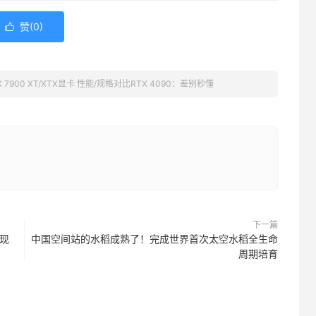
赞(
0
)

 7900 XT/XTX显卡 性能/规格对比RTX 4090：差别秒懂
下一篇
容现
中国空间站的水稻成熟了！完成世界首次太空水稻全生命
周期培育