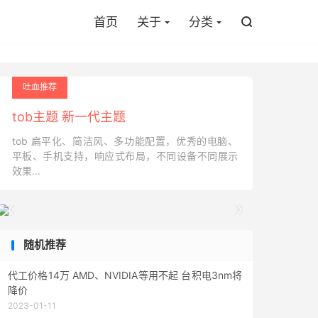
首页
关于
分类

吐血推荐
tob主题 新一代主题
tob 扁平化、简洁风、多功能配置，优秀的电脑、
平板、手机支持，响应式布局，不同设备不同展示
效果...


随机推荐
代工价格14万 AMD、NVIDIA等用不起 台积电3nm将
降价
2023-01-11