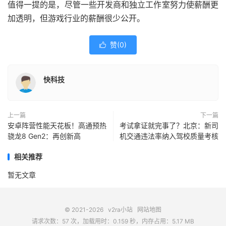
值得一提的是，尽管一些开发商和独立工作室努力使薪酬更
加透明，但游戏行业的薪酬很少公开。
赞(
0
)

快科技
上一篇
下一篇
安卓阵营性能天花板！高通预热
考试拿证就完事了？北京：新司
骁龙8 Gen2：再创新高
机交通违法率纳入驾校质量考核
相关推荐
暂无文章
© 2021-2026
v2ra小站
网站地图
请求次数：57 次，加载用时：0.159 秒，内存占用：5.17 MB