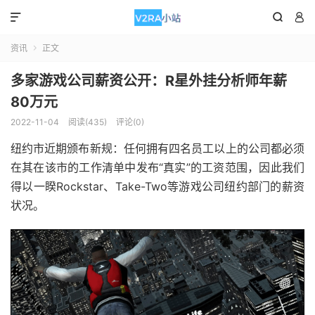



资讯
正文

多家游戏公司薪资公开：R星外挂分析师年薪
80万元
2022-11-04
阅读(435)
评论(0)
纽约市近期颁布新规：任何拥有四名员工以上的公司都必须
在其在该市的工作清单中发布“真实”的工资范围，因此我们
得以一睽Rockstar、Take-Two等游戏公司纽约部门的薪资
状况。