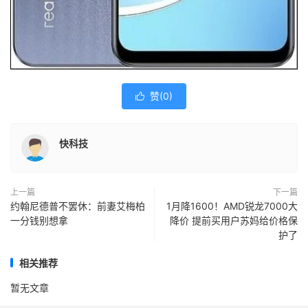
赞(
0
)

快科技
上一篇
下一篇
约翰尼德普不罢休：前妻艾梅柏
1月降1600！AMD锐龙7000大
一分钱别想拿
降价 提前买用户苏妈给价格保
护了
相关推荐
暂无文章